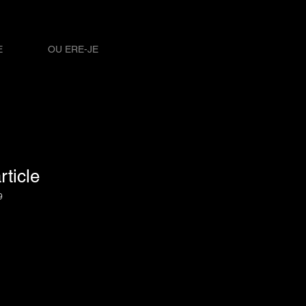
E
OU ERE-JE
rticle
9