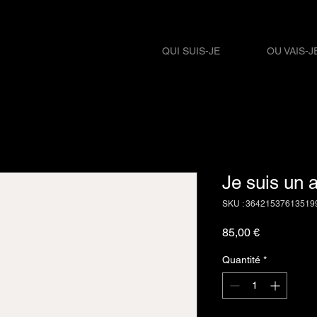
QUI SUIS-JE
OU VAIS-J
Je suis un a
SKU : 36421537613519
Prix
85,00 €
Quantité
*